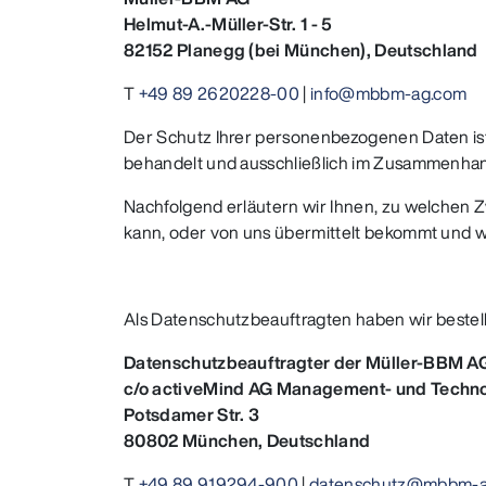
Helmut-A.-Müller-Str. 1 - 5
82152 Planegg (bei München), Deutschland
T
+49 89 2620228-00
|
info@mbbm-ag.com
Der Schutz Ihrer personenbezogenen Daten ist 
behandelt und ausschließlich im Zusammenhang
Nachfolgend erläutern wir Ihnen, zu welchen 
kann, oder von uns übermittelt bekommt und w
Als Datenschutzbeauftragten haben wir bestell
Datenschutzbeauftragter der Müller-BBM 
c/o activeMind AG Management- und Techn
Potsdamer Str. 3
80802 München, Deutschland
T
+49 89 919294-900
|
datenschutz@mbbm-a