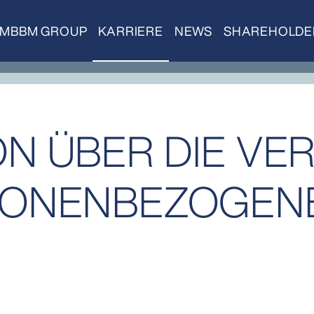
MBBM GROUP
KARRIERE
NEWS
SHAREHOLDE
ON ÜBER DIE VE
SONENBEZOGEN