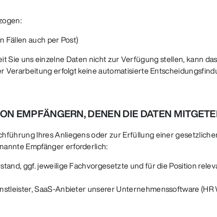
ezogen:
n Fällen auch per Post)
 Soweit Sie uns einzelne Daten nicht zur Verfügung stellen, kan
 Verarbeitung erfolgt keine automatisierte Entscheidungsfindun
ON EMPFÄNGERN, DENEN DIE DATEN MITGET
hrung Ihres Anliegens oder zur Erfüllung einer gesetzlichen P
annte Empfänger erforderlich:
tand, ggf. jeweilige Fachvorgesetzte und für die Position rele
nstleister, SaaS-Anbieter unserer Unternehmenssoftware (HR W