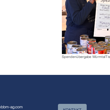
Spendenübergabe WürmtalTisc
bbm-ag.com
KONTAKT